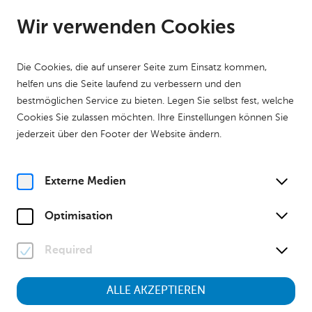
DE
Geöffnet ab 09:00 Uhr
Wir verwenden Cookies
Die Cookies, die auf unserer Seite zum Einsatz kommen,
helfen uns die Seite laufend zu verbessern und den
bestmöglichen Service zu bieten. Legen Sie selbst fest, welche
Cookies Sie zulassen möchten. Ihre Einstellungen können Sie
Home
Kalender
jederzeit über den Footer der Website ändern.
Wo ist Arthur? Eine Natur-Expedition durch Niederösterreich
Stimmen der Wildnis
Tag 2
Kinder & Familien
Externe Medien
Sa, 25. April
2026
10:30 Uhr
Optimisation
Required
Wo ist Arthur? Eine Natur-
ALLE AKZEPTIEREN
Expedition durch