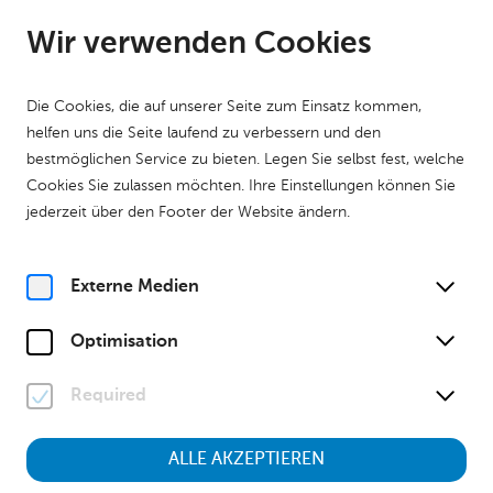
DE
Geöffnet bis 17:00 Uhr
Wir verwenden Cookies
Die Cookies, die auf unserer Seite zum Einsatz kommen,
helfen uns die Seite laufend zu verbessern und den
bestmöglichen Service zu bieten. Legen Sie selbst fest, welche
Cookies Sie zulassen möchten. Ihre Einstellungen können Sie
Home
Über uns
Leitbild und Geschichte des Hauses
jederzeit über den Footer der Website ändern.
Unser Leitbild
Externe Medien
Unser Museum
Optimisation
Niederösterreich – Wo
Niederösterreich zu
Required
Hause ist!
ALLE AKZEPTIEREN