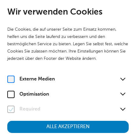
DE
Geöffnet ab 09:00 Uhr
Wir verwenden Cookies
Die Cookies, die auf unserer Seite zum Einsatz kommen,
helfen uns die Seite laufend zu verbessern und den
bestmöglichen Service zu bieten. Legen Sie selbst fest, welche
Cookies Sie zulassen möchten. Ihre Einstellungen können Sie
Home
Kalender
Sonntag im Museum
jederzeit über den Footer der Website ändern.
Natur
Geschichte
Ferien
Kinder & Familien
Sonntag im Museum
Externe Medien
So, 3. November
2024
13:00 Uhr
Optimisation
Required
Sonntag im Museum
ALLE AKZEPTIEREN