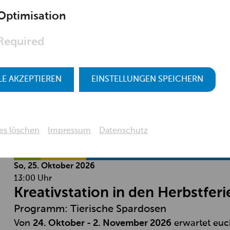
Programm: Geschicklichkeitsspiel basteln
Optimisation
Von
24. Oktober - 2. November 2026
erwartet euc
ein abwechslungsreiches Herbstferienprogramm!
Required
Freier Eintritt
für Kinder und Jugendliche bis 18 J
LE AKZEPTIEREN
EINSTELLUNGEN SPEICHERN
Materialkostenbeitrag:
EUR 3,00
Museum Niederösterreich
es löschen
Impressum
Datenschutz
Natur
Geschichte
Ferien
Kinder & Familien
Kreativstation
So, 25. Oktober
2026
13:00 Uhr
Kreativstation in den Herbstferi
Programm: Tierische Spardosen
Von
24. Oktober - 2. November 2026
erwartet euc