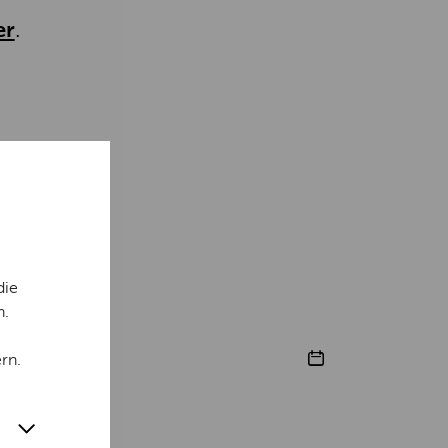
er
.
die
n.
rn.
en