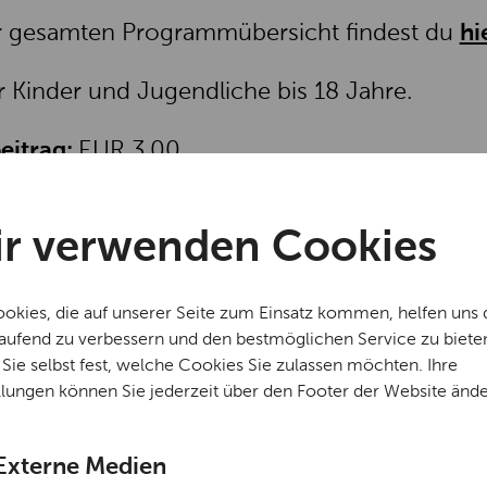
r gesamten Programmübersicht findest du
hi
r Kinder und Jugendliche bis 18 Jahre.
eitrag:
EUR 3,00
r verwenden Cookies
okies, die auf unserer Seite zum Einsatz kommen, helfen uns 
laufend zu verbessern und den bestmöglichen Service zu biete
Sie selbst fest, welche Cookies Sie zulassen möchten. Ihre
Natur
Geschichte
Ferien
Kinder & Familien
Kreativstation
llungen können Sie jederzeit über den Footer der Website ände
Sa, 24. Oktober
2026
13:00 Uhr
Kreativstation in den Herbstferi
Externe Medien