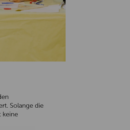
den
ert. Solange die
t keine