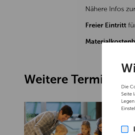
Nähere Infos zu
Freier Eintritt
fü
Materialkostenb
Wi
Weitere Termine
Die Co
Seite 
Legen 
Einste