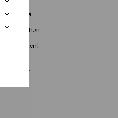
ch.
ster-Mania
"
seum
 Habt ihr schon
i dieser
bberschnecken!
w.kijubu.at