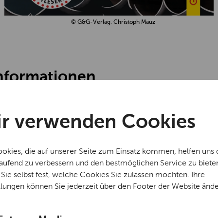
© G&G-Verlag, Christoph Mauz
nformationen
nstaltungen sind im Eintrittspreis für das M
r verwenden Cookies
inkludiert.
okies, die auf unserer Seite zum Einsatz kommen, helfen uns 
laufend zu verbessern und den bestmöglichen Service zu biete
Sie selbst fest, welche Cookies Sie zulassen möchten. Ihre
1. Oktober wird es bei uns gruselig!
llungen können Sie jederzeit über den Footer der Website ände
00 - 17:00 Uhr
deine eigenen
schaurig-lusti