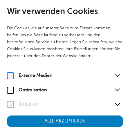
DE
Geöffnet ab 09:00 Uhr
Wir verwenden Cookies
Die Cookies, die auf unserer Seite zum Einsatz kommen,
helfen uns die Seite laufend zu verbessern und den
bestmöglichen Service zu bieten. Legen Sie selbst fest, welche
Cookies Sie zulassen möchten. Ihre Einstellungen können Sie
Home
Forschung
MuseumsBLOG
jederzeit über den Footer der Website ändern.
Museum zu Gast: 1. Niederösterreichisches Krippenmuseum
Geschichte
Externe Medien
Museum zu Gast: 1.
Optimisation
Niederösterreichisches
Required
Krippenmuseum
ALLE AKZEPTIEREN