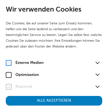
DE
Geöffnet ab 09:00 Uhr
Wir verwenden Cookies
Die Cookies, die auf unserer Seite zum Einsatz kommen,
helfen uns die Seite laufend zu verbessern und den
bestmöglichen Service zu bieten. Legen Sie selbst fest, welche
Cookies Sie zulassen möchten. Ihre Einstellungen können Sie
Home
Kalender
Museumstour "Tiere der Nacht"
jederzeit über den Footer der Website ändern.
Natur
Kinder & Familien
Museumstour
Familienführung
So, 26. April
2026
Externe Medien
11:00 Uhr
Optimisation
Required
Museumstour "Tiere der
Nacht"
ALLE AKZEPTIEREN