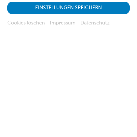
EINSTELLUNGEN SPEICHERN
Haus für Natur
Cookies löschen
Impressum
Datenschutz
Dauer
: 60 Minuten
Treffpunkt
: Foyer im Museum Niederösterreich
Kosten
(exkl. Eintritt):
EUR 5,50 pro Person
EUR 11,00 pro Familie
Museum Niederösterreich
Vergangene Veranstaltung