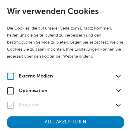
DE
Geöffnet ab 09:00 Uhr
Wir verwenden Cookies
Die Cookies, die auf unserer Seite zum Einsatz kommen,
helfen uns die Seite laufend zu verbessern und den
bestmöglichen Service zu bieten. Legen Sie selbst fest, welche
Cookies Sie zulassen möchten. Ihre Einstellungen können Sie
Home
Kalender
Museumstour "Tiere der Nacht"
jederzeit über den Footer der Website ändern.
Natur
Kinder & Familien
Museumstour
Familienführung
So, 26. Juli
2026
Externe Medien
11:00 Uhr
Optimisation
Required
Museumstour "Tiere der
Nacht"
ALLE AKZEPTIEREN