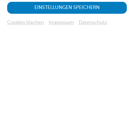
EINSTELLUNGEN SPEICHERN
Haus für Natur
Cookies löschen
Impressum
Datenschutz
Dauer
: 60 Minuten
Treffpunkt
: Foyer im Museum Niederösterreich
Kosten
(exkl. Eintritt):
EUR 5,50 pro Person
EUR 11,00 pro Familie
Museum Niederösterreich
Vergangene Veranstaltung