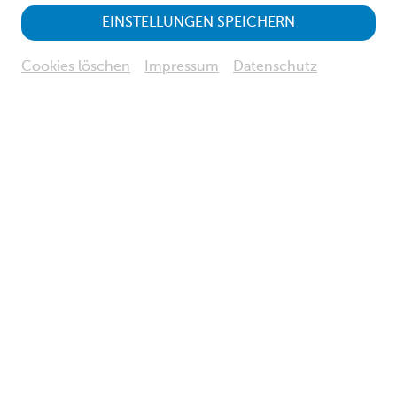
EINSTELLUNGEN SPEICHERN
Haus für Natur
Cookies löschen
Impressum
Datenschutz
Dauer
: 60 Minuten
Treffpunkt
: Foyer im Museum Niederösterreich
Kosten
(exkl. Eintritt):
EUR 5,50 pro Person
EUR 11,00 pro Familie
Museum Niederösterreich
TICKETS BUCHEN
€
5,50