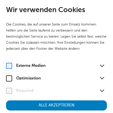
DE
Geöffnet bis 17:00 Uhr
Wir verwenden Cookies
Die Cookies, die auf unserer Seite zum Einsatz kommen,
helfen uns die Seite laufend zu verbessern und den
bestmöglichen Service zu bieten. Legen Sie selbst fest, welche
Cookies Sie zulassen möchten. Ihre Einstellungen können Sie
Home
Kalender
Museumstour "Tiere der Nacht"
jederzeit über den Footer der Website ändern.
Natur
Kinder & Familien
Museumstour
Familienführung
Sa, 22. August
2026
Externe Medien
13:00 Uhr
Optimisation
Required
Museumstour "Tiere der
Nacht"
ALLE AKZEPTIEREN